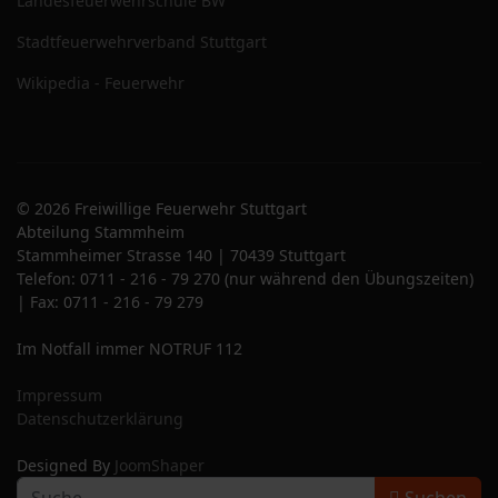
Landesfeuerwehrschule BW
Stadtfeuerwehrverband Stuttgart
Wikipedia - Feuerwehr
© 2026 Freiwillige Feuerwehr Stuttgart
Abteilung Stammheim
Stammheimer Strasse 140 | 70439 Stuttgart
Telefon: 0711 - 216 - 79 270 (nur während den Übungszeiten)
| Fax: 0711 - 216 - 79 279
Im Notfall immer NOTRUF 112
Impressum
Datenschutzerklärung
Designed By
JoomShaper
S