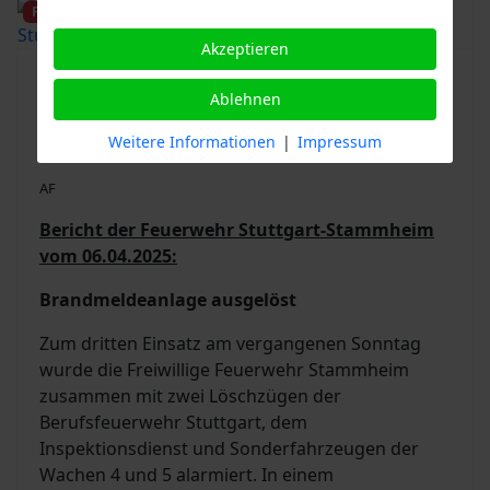
Featured
Akzeptieren
Brandmelderalarm -
Ablehnen
Kornwestheimerstraße, Stuttgart-
Stammheim
Weitere Informationen
|
Impressum
AF
Bericht der Feuerwehr Stuttgart-Stammheim
vom 06.04.2025:
Brandmeldeanlage ausgelöst
Zum dritten Einsatz am vergangenen Sonntag
wurde die Freiwillige Feuerwehr Stammheim
zusammen mit zwei Löschzügen der
Berufsfeuerwehr Stuttgart, dem
Inspektionsdienst und Sonderfahrzeugen der
Wachen 4 und 5 alarmiert. In einem