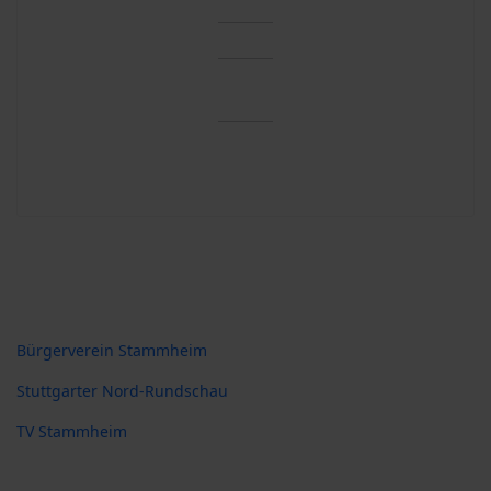
Links Stammheim
Bürgerverein Stammheim
Stuttgarter Nord-Rundschau
TV Stammheim
Hilfsorganisationen