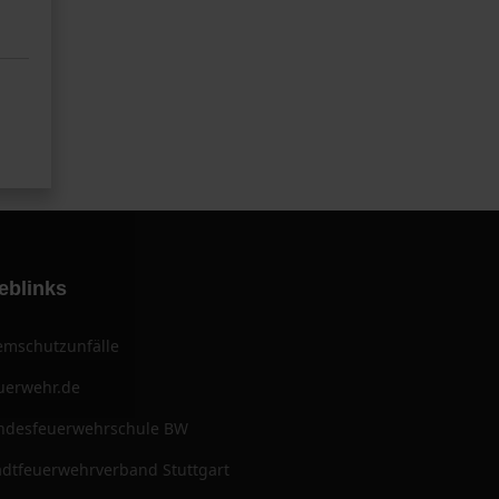
eblinks
emschutzunfälle
uerwehr.de
ndesfeuerwehrschule BW
adtfeuerwehrverband Stuttgart