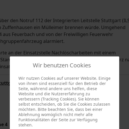
r den Notruf 112 der Integrierten Leitstelle Stuttgart (IL
 in Zuffenhausen ein Mülleimer brennen würde. Umgehend
 aus Feuerbach und von der Freiwilligen Feuerwehr
schgruppenfahrzeug alarmiert.
rte an der Einsatzstelle Nachlöscharbeiten mit einem
s Stammheimer Hilfeleistungslöschgruppenfahrzeug kurz n
Wir benutzen Cookies
 Einsatz wieder beenden.
Wir nutzen Cookies auf unserer Website. Einige
tuttgart
von ihnen sind essenziell für den Betrieb der
Seite, während andere uns helfen, diese
Website und die Nutzererfahrung zu
verbessern (Tracking Cookies). Sie können
selbst entscheiden, ob Sie die Cookies zulassen
möchten. Bitte beachten Sie, dass bei einer
Ablehnung womöglich nicht mehr alle
Funktionalitäten der Seite zur Verfügung
he 4
stehen.