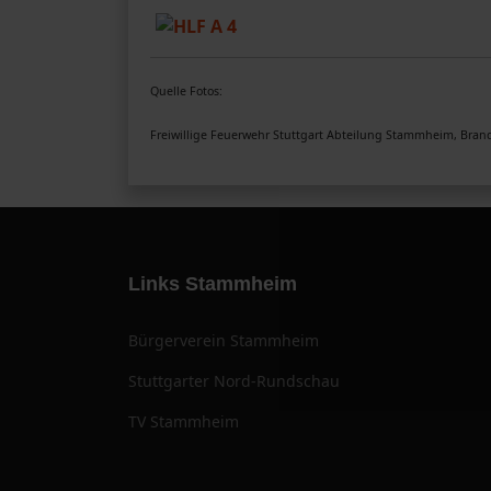
Quelle Fotos:
Freiwillige Feuerwehr Stuttgart Abteilung Stammheim, Brand
Links Stammheim
Bürgerverein Stammheim
Stuttgarter Nord-Rundschau
TV Stammheim