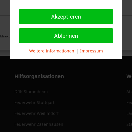
Akzeptieren
Ablehnen
direktion Stuttgart
Weitere Informationen
|
Impressum
Hilfsorganisationen
W
DRK Stammheim
At
Feuerwehr Stuttgart
Fe
Feuerwehr Weilimdorf
La
Feuerwehr Zazenhausen
St