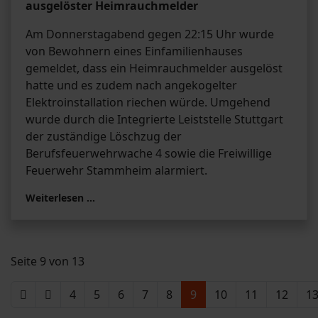
ausgelöster Heimrauchmelder
Am Donnerstagabend gegen 22:15 Uhr wurde
von Bewohnern eines Einfamilienhauses
gemeldet, dass ein Heimrauchmelder ausgelöst
hatte und es zudem nach angekogelter
Elektroinstallation riechen würde. Umgehend
wurde durch die Integrierte Leiststelle Stuttgart
der zuständige Löschzug der
Berufsfeuerwehrwache 4 sowie die Freiwillige
Feuerwehr Stammheim alarmiert.
Weiterlesen …
Seite 9 von 13
4
5
6
7
8
9
10
11
12
1