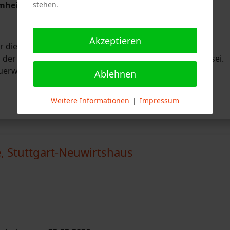
stehen.
mmheim vom 26.02.2026:
Akzeptieren
e Polizei Stuttgart gemeldet, dass es zu einer
n der Ottmarsheimerstraße in Stammheim gekommen sei.
uerwehrwache 4 aus Feuerbach sowie die Freiwillige
Ablehnen
Weitere Informationen
|
Impressum
, Stuttgart-Neuwirtshaus