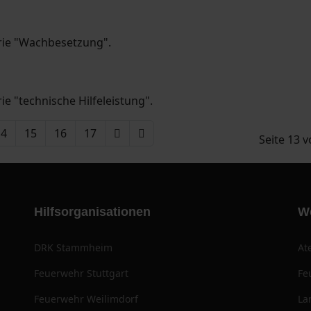
orie "Wachbesetzung".
ie "technische Hilfeleistung".
14
15
16
17
Seite 13 
Hilfsorganisationen
W
DRK Stammheim
At
Feuerwehr Stuttgart
Fe
Feuerwehr Weilimdorf
La