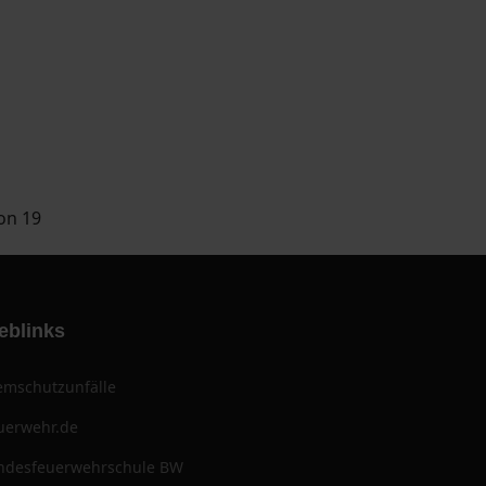
von 19
eblinks
emschutzunfälle
uerwehr.de
ndesfeuerwehrschule BW