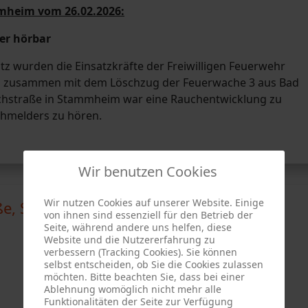
mmheim vom 26.02.2026:
er hörbar
tz wurden die Einsatzkräfte der Freiwilligen Feuerwehr
l zusammen mit dem Löschzug der Feuerwache 3 aus Bad
ichstraße in Stammheim war eine Rauchentwicklung zu
chmelders zu hören.
Wir benutzen Cookies
Wir nutzen Cookies auf unserer Website. Einige
ße, Stuttgart-Stammheim
von ihnen sind essenziell für den Betrieb der
Seite, während andere uns helfen, diese
Website und die Nutzererfahrung zu
verbessern (Tracking Cookies). Sie können
selbst entscheiden, ob Sie die Cookies zulassen
möchten. Bitte beachten Sie, dass bei einer
Ablehnung womöglich nicht mehr alle
Funktionalitäten der Seite zur Verfügung