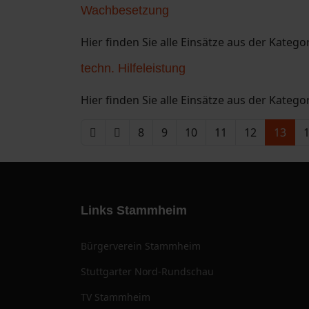
Wachbesetzung
Hier finden Sie alle Einsätze aus der Kateg
techn. Hilfeleistung
Hier finden Sie alle Einsätze aus der Kategor
8
9
10
11
12
13
Links Stammheim
Bürgerverein Stammheim
Stuttgarter Nord-Rundschau
TV Stammheim