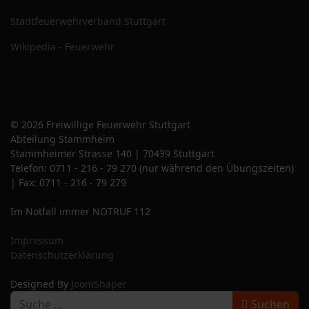
Stadtfeuerwehrverband Stuttgart
Wikipedia - Feuerwehr
© 2026 Freiwillige Feuerwehr Stuttgart
Abteilung Stammheim
Stammheimer Strasse 140 | 70439 Stuttgart
Telefon: 0711 - 216 - 79 270 (nur während den Übungszeiten)
| Fax: 0711 - 216 - 79 279
Im Notfall immer NOTRUF 112
Impressum
Datenschutzerklärung
Designed By
JoomShaper
S
Suchen