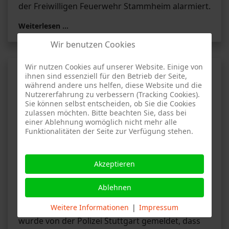
der Freiwilligen Feuerwehr Stammheim alarmiert.
Weiterlesen …
Wir benutzen Cookies
Wir nutzen Cookies auf unserer Website. Einige von
Brand 4 - Burgunderstraße,
ihnen sind essenziell für den Betrieb der Seite,
Stuttgart-Stammheim
während andere uns helfen, diese Website und die
Nutzererfahrung zu verbessern (Tracking Cookies).
Sie können selbst entscheiden, ob Sie die Cookies
zulassen möchten. Bitte beachten Sie, dass bei
einer Ablehnung womöglich nicht mehr alle
Funktionalitäten der Seite zur Verfügung stehen.
AF
Bericht der Feuerwehr Stuttgart-Stammheim
Akzeptieren
vom 13.11.2025:
Rauchentwicklung in Wohnung
Ablehnen
Weitere Informationen
|
Impressum
Am Donnerstagnachmittag um kurz vor 15 Uhr
wurde von der Polizei Stuttgart gemeldet, dass