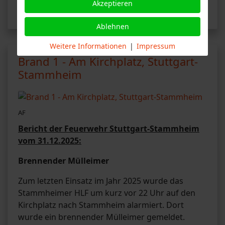
Akzeptieren
Weiterlesen …
Ablehnen
Weitere Informationen
|
Impressum
Brand 1 - Am Kirchplatz, Stuttgart-
Stammheim
AF
Bericht der Feuerwehr Stuttgart-Stammheim
vom 31.12.2025:
Brennender Mülleimer
Zum letzten Einsatz im Jahr 2025 wurde das
Stammheimer HLF um kurz vor 22 Uhr auf den
Kirchplatz nach Stammheim alarmiert. Dort
wurde ein brennender Mülleimer gemeldet.