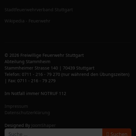
Stadtfeuerwehrverband Stuttgart
Wikipedia - Feuerwehr
© 2026 Freiwillige Feuerwehr Stuttgart
Abteilung Stammheim
Stammheimer Strasse 140 | 70439 Stuttgart
Telefon: 0711 - 216 - 79 270 (nur während den Übungszeiten)
| Fax: 0711 - 216 - 79 279
Im Notfall immer NOTRUF 112
Impressum
Datenschutzerklärung
Designed By
JoomShaper
S
Suchen