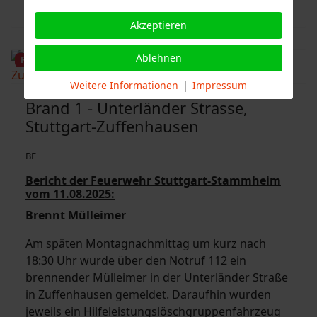
Weiterlesen …
Akzeptieren
Ablehnen
Featured
Weitere Informationen
|
Impressum
Brand 1 - Unterländer Strasse,
Stuttgart-Zuffenhausen
BE
Bericht der Feuerwehr Stuttgart-Stammheim
vom 11.08.2025:
Brennt Mülleimer
Am späten Montagnachmittag um kurz nach
18:30 Uhr wurde über den Notruf 112 ein
brennender Mülleimer in der Unterländer Straße
in Zuffenhausen gemeldet. Daraufhin wurden
jeweils ein Hilfeleistungslöschgruppenfahrzeug