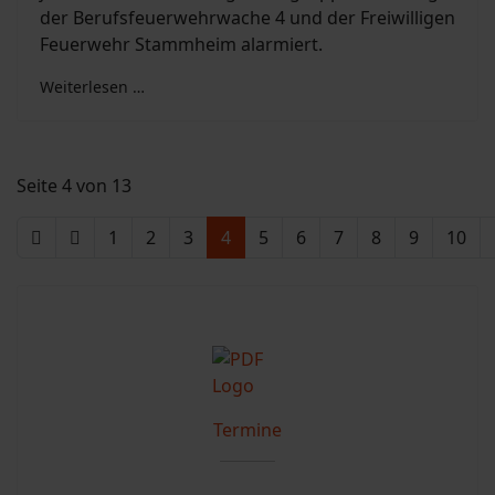
der Berufsfeuerwehrwache 4 und der Freiwilligen
Feuerwehr Stammheim alarmiert.
Weiterlesen …
Seite 4 von 13
1
2
3
4
5
6
7
8
9
10
Termine