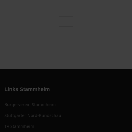
Links Stammheim
Bürgerverein Stammheim
Stuttgarter Nord-Rundschau
TV Stammheim