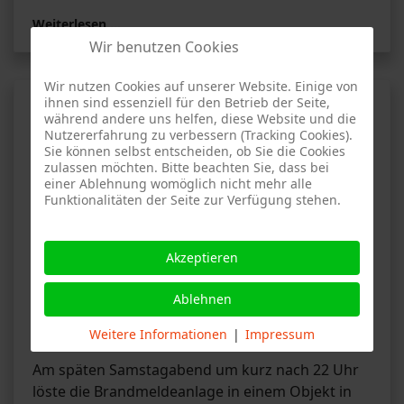
Weiterlesen …
Wir benutzen Cookies
Wir nutzen Cookies auf unserer Website. Einige von
ihnen sind essenziell für den Betrieb der Seite,
Brandmelderalarm -
während andere uns helfen, diese Website und die
Strohgäustraße, Stuttgart-
Nutzererfahrung zu verbessern (Tracking Cookies).
Sie können selbst entscheiden, ob Sie die Cookies
Zuffenhausen
zulassen möchten. Bitte beachten Sie, dass bei
einer Ablehnung womöglich nicht mehr alle
Funktionalitäten der Seite zur Verfügung stehen.
AF
Akzeptieren
Bericht der Feuerwehr Stuttgart-Stammheim
vom 29.11.2025:
Ablehnen
Brandmeldeanlage ausgelöst
Weitere Informationen
|
Impressum
Am späten Samstagabend um kurz nach 22 Uhr
löste die Brandmeldeanlage in einem Objekt in